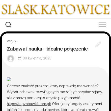
Skip
to
content
WPISY
Zabawa i nauka – idealne połączenie
30 kwietnia, 2025
Chcesz znaleźć prezent, który naprawdę ma wartość?
Wybór zabawek rozwijających może być przytłaczający,
ale z naszą pomocą to czysta przyjemność.
https://topzabawki.com.pl/
Oferujemy bogaty asortyment
takich jak produkty edukacyjne, które wspierają rozwój