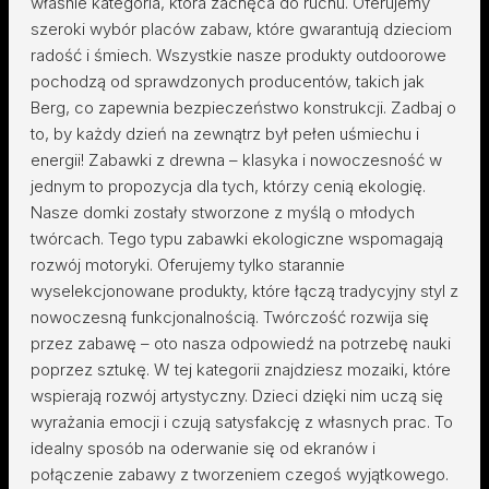
właśnie kategoria, która zachęca do ruchu. Oferujemy
szeroki wybór placów zabaw, które gwarantują dzieciom
radość i śmiech. Wszystkie nasze produkty outdoorowe
pochodzą od sprawdzonych producentów, takich jak
Berg, co zapewnia bezpieczeństwo konstrukcji. Zadbaj o
to, by każdy dzień na zewnątrz był pełen uśmiechu i
energii! Zabawki z drewna – klasyka i nowoczesność w
jednym to propozycja dla tych, którzy cenią ekologię.
Nasze domki zostały stworzone z myślą o młodych
twórcach. Tego typu zabawki ekologiczne wspomagają
rozwój motoryki. Oferujemy tylko starannie
wyselekcjonowane produkty, które łączą tradycyjny styl z
nowoczesną funkcjonalnością. Twórczość rozwija się
przez zabawę – oto nasza odpowiedź na potrzebę nauki
poprzez sztukę. W tej kategorii znajdziesz mozaiki, które
wspierają rozwój artystyczny. Dzieci dzięki nim uczą się
wyrażania emocji i czują satysfakcję z własnych prac. To
idealny sposób na oderwanie się od ekranów i
połączenie zabawy z tworzeniem czegoś wyjątkowego.