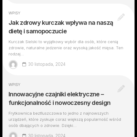
WPISY
Jak zdrowy kurczak wpływa na naszą
dietę i samopoczucie
Kurczak Sielski to wyjątkowy wybór dla osób, które cenią
zdrowie, naturalne jedzenie oraz wysoką jakość mięsa. Ten
rodzaj...
30 listopada, 2024
WPISY
Innowacyjne czajniki elektryczne –
funkcjonalność i nowoczesny design
Frytkownica beztłuszczowa to jedno z najnowszych
urządzeń, które zyskuje coraz większą popularność wśród
osób dbających o zdrowie. Dzięki...
30 listopada, 2024