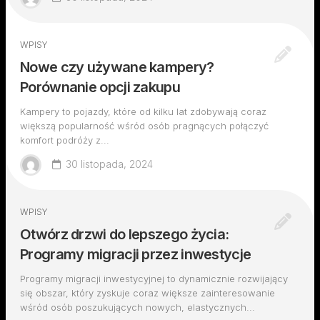
WPISY
Nowe czy używane kampery?
Porównanie opcji zakupu
Kampery to pojazdy, które od kilku lat zdobywają coraz
większą popularność wśród osób pragnących połączyć
komfort podróży z...
30 listopada, 2024
WPISY
Otwórz drzwi do lepszego życia:
Programy migracji przez inwestycje
Programy migracji inwestycyjnej to dynamicznie rozwijający
się obszar, który zyskuje coraz większe zainteresowanie
wśród osób poszukujących nowych, elastycznych...