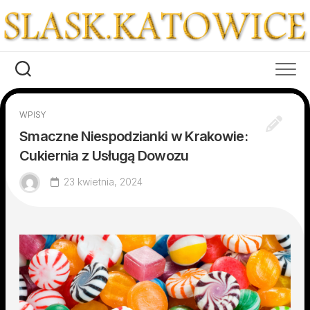
Skip
to
content
WPISY
Smaczne Niespodzianki w Krakowie:
Cukiernia z Usługą Dowozu
23 kwietnia, 2024