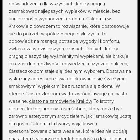
doświadczenia dla wszystkich, którzy pragną
zasmakować najlepszych wypieków w mieście, bez
konieczności wychodzenia z domu. Cukiernia w
Krakowie z dowozem to rozwiązanie, które dostosowuje
się do potrzeb współczesnego stylu życia. To
odpowiedź na rosnącą potrzebę wygody i komfortu,
zwłaszcza w dzisiejszych czasach. Dla tych, którzy
pragną cieszyć się wyśmienitymi wypiekami, ale brakuje
im czasu lub możliwości odwiedzenia fizycznej cukierni,
Ciasteczko.com staje się idealnym wyborem. Dostawa na
wskazany adres umożliwia delektowanie się świeżymi i
smakowitymi wypiekami bez ruszania się z domu. W
ofercie Ciasteczko.com warto zwrócić uwagę na ciasto
weselne.
ciasto na zamówienie Kraków
To istotny
element każdej uroczystości ślubnej, który może być
zarówno estetycznym arcydziełem, jak i smakowitą ucztą
dla gości. Cukiernia ta tworzy wyjątkowe i
spersonalizowane ciasta weselne, które idealnie oddają
charakter i styl pary młodej. Ich dbałość o detale i pasja