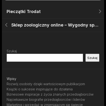
Pieczątki Trodat
Sklep zoologiczny online – Wygodny sposób na zakupy dla kotów|Pupile – Znajdź najlepsze produkty w sklepie zoologicznym|Sklep zoologiczny online – Szeroka gama dla Twojego pupila|Sklep zoologiczny – Najlepsze produkty dla psów|Zakupy w sklepie internetowym – Co warto kupić|Sklep zoologiczny – Najlepsze akcesoria w atrakcyjnych cenach|Sklep online – Oferta karm, smakołyków i zabawek dla psów|Sklep internetowy – Wszystko dla Twojego pupila|Sklep internetowy – Zadbaj o dla swojego kota|Sklep zoologiczny – Bezproblemowe zakupy dla każdego pupila|Sklep internetowy – Wszystko, czego potrzebujesz dla gryzonia|Sklep internetowy – Produkty dla pupili w jednym miejscu|Sklep zoologiczny – Zakupy w przystępnych cenach dla każdego zwierzęcia|Sklep zoologiczny online – Wybierz najlepsze produkty dla swojego gryzonia|Sklep zoologiczny online – Szeroka oferta produktów dla kotów|Sklep zoologiczny online – Zaufany sklep z akcesoriami dla zwierząt|Sklep w sieci – Znajdź akcesoria, które spełnią oczekiwania Twojego zwierzaka|Sklep internetowy – Zakupy dla gryzoni|Sklep internetowy – Wszystko, czego potrzebujesz dla Twojego pupila|Sklep zoologiczny online – Jakość w każdym zakupie dla psów|Sklep zoologiczny online – Najnowsze akcesoria w promocjach|Sklep zoologiczny – Bogaty wybór dla Twojego gryzonia|Sklep zoologiczny online – Znajdź produkty, które spełnią oczekiwania Twojego pupila|Sklep zoologiczny – Atrakcyjne oferty dla każdego miłośnika zwierząt|Sklep zoologiczny online – Dla Twojego pupila w jednym miejscu|Sklep zoologiczny online – Poradnik w zakupach dla psów|Sklep internetowy – Zakupy produktów dla Twoich zwierzaków|Sklep internetowy – Niezbędne akcesoria dla kota|Sklep zoologiczny online – Najlepsze produkty dla kotów
Szukaj
Szukaj
Wpisy
Rozwój osobisty dzięki wartościowym publikacjom
Książki o sukcesie inspirujące do działania
Biznesowe inspiracje z życia znanych przedsiębiorców
Najciekawsze biografie przedsiębiorców i liderów
Marketing i sprzedaż w zmieniającym się świecie