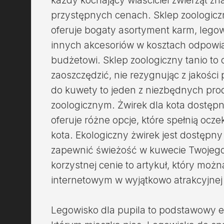
każdy kochający właściciel zwierząt zn
przystępnych cenach. Sklep zoologiczn
oferuje bogaty asortyment karm, lego
innych akcesoriów w kosztach odpow
budżetowi. Sklep zoologiczny tanio to 
zaoszczędzić, nie rezygnując z jakości
do kuwety to jeden z niezbędnych pr
zoologicznym. Żwirek dla kota dostęp
oferuje różne opcje, które spełnią ocz
kota. Ekologiczny żwirek jest dostępn
zapewnić świeżość w kuwecie Twojego 
korzystnej cenie to artykuł, który moż
internetowym w wyjątkowo atrakcyjnej 
Legowisko dla pupila to podstawowy 