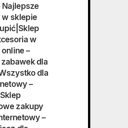
– Najlepsze
 w sklepie
upić|Sklep
kcesoria w
online –
i zabawek dla
 Wszystko dla
rnetowy –
|Sklep
mowe zakupy
nternetowy –