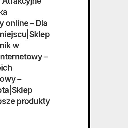
 Atrakcyjne
ka
 online – Dla
miejscu|Sklep
dnik w
internetowy –
ich
towy –
ota|Sklep
epsze produkty