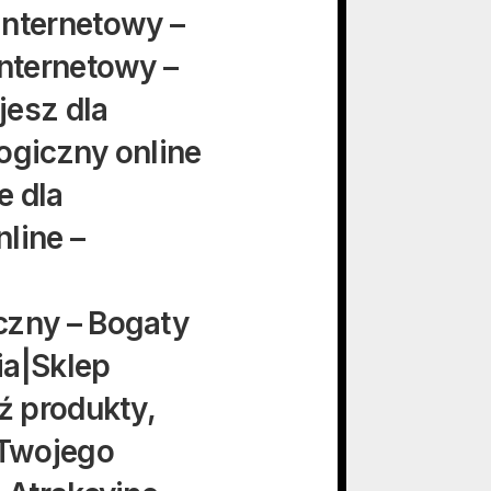
internetowy –
internetowy –
jesz dla
ogiczny online
e dla
line –
czny – Bogaty
ia|Sklep
ź produkty,
 Twojego