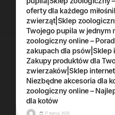
pupila|Sklep zoologiczny –
oferty dla każdego miłośni
zwierząt|Sklep zoologiczny
Twojego pupila w jednym 
zoologiczny online – Pora
zakupach dla psów|Sklep 
Zakupy produktów dla Two
zwierzaków|Sklep interne
Niezbędne akcesoria dla k
zoologiczny online – Najl
dla kotów
17 marca, 2025