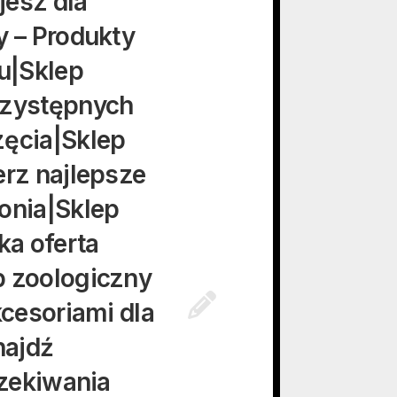
jesz dla
y – Produkty
cu|Sklep
rzystępnych
zęcia|Sklep
erz najlepsze
onia|Sklep
ka oferta
p zoologiczny
kcesoriami dla
najdź
czekiwania