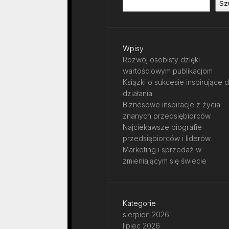
Sz
Wpisy
Rozwój osobisty dzięki
wartościowym publikacjom
Książki o sukcesie inspirujące 
działania
Biznesowe inspiracje z życia
znanych przedsiębiorców
Najciekawsze biografie
przedsiębiorców i liderów
Marketing i sprzedaż w
zmieniającym się świecie
Kategorie
sierpień 2026
lipiec 2026