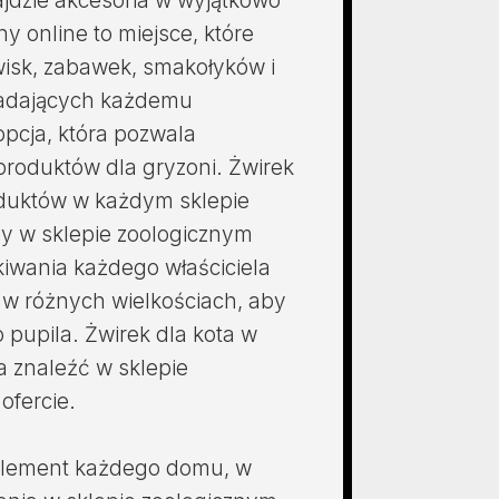
ajdzie akcesoria w wyjątkowo
y online to miejsce, które
wisk, zabawek, smakołyków i
iadających każdemu
opcja, która pozwala
 produktów dla gryzoni. Żwirek
oduktów w każdym sklepie
ny w sklepie zoologicznym
ekiwania każdego właściciela
y w różnych wielkościach, aby
pupila. Żwirek dla kota w
na znaleźć w sklepie
ofercie.
element każdego domu, w