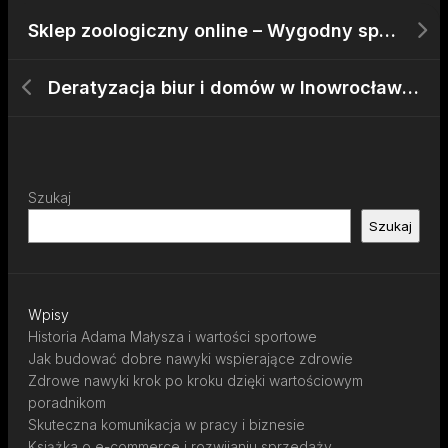
Sklep zoologiczny online – Wygodny sposób na zakupy dla kotów|Pupile – Znajdź najlepsze produkty w sklepie zoologicznym|Sklep zoologiczny online – Szeroka gama dla Twojego pupila|Sklep zoologiczny – Najlepsze produkty dla psów|Zakupy w sklepie internetowym – Co warto kupić|Sklep zoologiczny – Najlepsze akcesoria w atrakcyjnych cenach|Sklep online – Oferta karm, smakołyków i zabawek dla psów|Sklep internetowy – Wszystko dla Twojego pupila|Sklep internetowy – Zadbaj o dla swojego kota|Sklep zoologiczny – Bezproblemowe zakupy dla każdego pupila|Sklep internetowy – Wszystko, czego potrzebujesz dla gryzonia|Sklep internetowy – Produkty dla pupili w jednym miejscu|Sklep zoologiczny – Zakupy w przystępnych cenach dla każdego zwierzęcia|Sklep zoologiczny online – Wybierz najlepsze produkty dla swojego gryzonia|Sklep zoologiczny online – Szeroka oferta produktów dla kotów|Sklep zoologiczny online – Zaufany sklep z akcesoriami dla zwierząt|Sklep w sieci – Znajdź akcesoria, które spełnią oczekiwania Twojego zwierzaka|Sklep internetowy – Zakupy dla gryzoni|Sklep internetowy – Wszystko, czego potrzebujesz dla Twojego pupila|Sklep zoologiczny online – Jakość w każdym zakupie dla psów|Sklep zoologiczny online – Najnowsze akcesoria w promocjach|Sklep zoologiczny – Bogaty wybór dla Twojego gryzonia|Sklep zoologiczny online – Znajdź produkty, które spełnią oczekiwania Twojego pupila|Sklep zoologiczny – Atrakcyjne oferty dla każdego miłośnika zwierząt|Sklep zoologiczny online – Dla Twojego pupila w jednym miejscu|Sklep zoologiczny online – Poradnik w zakupach dla psów|Sklep internetowy – Zakupy produktów dla Twoich zwierzaków|Sklep internetowy – Niezbędne akcesoria dla kota|Sklep zoologiczny online – Najlepsze produkty dla kotów
Deratyzacja biur i domów w Inowrocławiu – szybka reakcja na problem gryzoni w Inowrocławiu
Szukaj
Szukaj
Wpisy
Historia Adama Małysza i wartości sportowe
Jak budować dobre nawyki wspierające zdrowie
Zdrowe nawyki krok po kroku dzięki wartościowym
poradnikom
Skuteczna komunikacja w pracy i biznesie
Książka o e-commerce i rozwijaniu sprzedaży