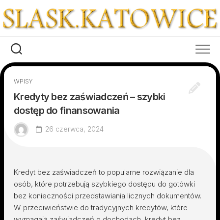
Skip
to
content
WPISY
Kredyty bez zaświadczeń – szybki
dostęp do finansowania
26 czerwca, 2024
Kredyt bez zaświadczeń to popularne rozwiązanie dla
osób, które potrzebują szybkiego dostępu do gotówki
bez konieczności przedstawiania licznych dokumentów.
W przeciwieństwie do tradycyjnych kredytów, które
wymagają zaświadczeń o dochodach, kredyt bez