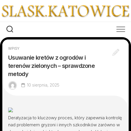
Skip
to
content
WPISY
Usuwanie kretów z ogrodów i
terenów zielonych – sprawdzone
metody
10 sierpnia, 2025
Deratyzacja to kluczowy proces, który zapewnia kontrolę
nad problemem gryzoni i innych szkodników zarówno w