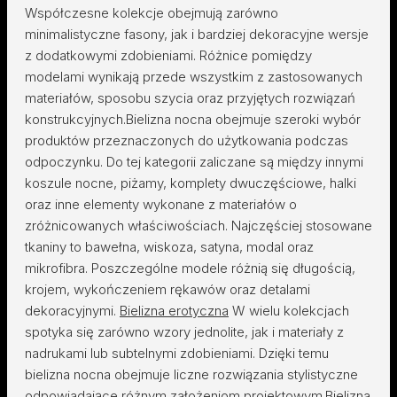
Współczesne kolekcje obejmują zarówno
minimalistyczne fasony, jak i bardziej dekoracyjne wersje
z dodatkowymi zdobieniami. Różnice pomiędzy
modelami wynikają przede wszystkim z zastosowanych
materiałów, sposobu szycia oraz przyjętych rozwiązań
konstrukcyjnych.Bielizna nocna obejmuje szeroki wybór
produktów przeznaczonych do użytkowania podczas
odpoczynku. Do tej kategorii zaliczane są między innymi
koszule nocne, piżamy, komplety dwuczęściowe, halki
oraz inne elementy wykonane z materiałów o
zróżnicowanych właściwościach. Najczęściej stosowane
tkaniny to bawełna, wiskoza, satyna, modal oraz
mikrofibra. Poszczególne modele różnią się długością,
krojem, wykończeniem rękawów oraz detalami
dekoracyjnymi.
Bielizna erotyczna
W wielu kolekcjach
spotyka się zarówno wzory jednolite, jak i materiały z
nadrukami lub subtelnymi zdobieniami. Dzięki temu
bielizna nocna obejmuje liczne rozwiązania stylistyczne
odpowiadające różnym założeniom projektowym.Bielizna