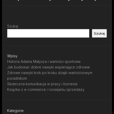
Szukaj
Szukaj
Wpisy
Historia Adama Małysza i wartości sportowe
Jak budować dobre nawyki wspierające zdrowie
Zdrowe nawyki krok po kroku dzięki wartościowym
poradnikom
Skuteczna komunikacja w pracy i biznesie
Książka o e-commerce i rozwijaniu sprzedaży
Kategorie