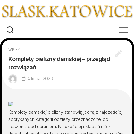
Skip
to
content
WPISY
Komplety bielizny damskiej – przegląd
rozwiązań
4 lipca, 2026
Komplety damskiej bielizny stanowią jedną z najczęściej
spotykanych kategorii odzieży przeznaczonej do
noszenia pod ubraniem. Najczęściej składają się z
dwóch lub większej liczby elementów tworzących spójną