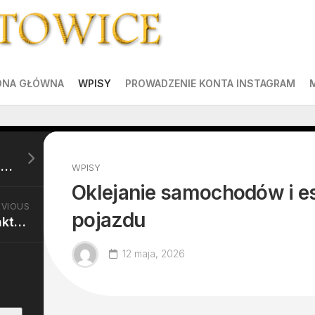
ONA GŁÓWNA
WPISY
PROWADZENIE KONTA INSTAGRAM
Przyciemnianie szyb w nowoczesnym stylu
WPISY
Oklejanie samochodów i e
EVIOUS
pojazdu
Fizjoterapia dla osób aktywnych
12 maja, 2026