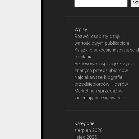
Sz
Wpisy
Rozwój osobisty dzięki
wartościowym publikacjom
Książki o sukcesie inspirujące 
działania
Biznesowe inspiracje z życia
znanych przedsiębiorców
Najciekawsze biografie
przedsiębiorców i liderów
Marketing i sprzedaż w
zmieniającym się świecie
Kategorie
sierpień 2026
lipiec 2026