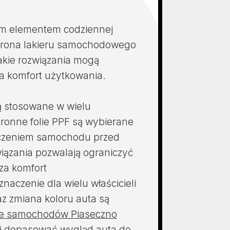
ym elementem codziennej
ochrona lakieru samochodowego
akie rozwiązania mogą
za komfort użytkowania.
ą stosowane w wielu
ronne folie PPF są wybierane
eczeniem samochodu przed
iązania pozwalają ograniczyć
za komfort
aczenie dla wielu właścicieli
z zmiana koloru auta są
ie samochodów Piaseczno
ej dopasować wygląd auta do