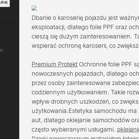
ukaj
Dbanie o karoserię pojazdu jest ważn
eksploatacji, dlatego folie PPF oraz 
cieszą się dużym zainteresowaniem. T
wspierać ochronę karoserii, co zwięks
do
Premium Protekt
Ochronne folie PPF s
nowoczesnych pojazdach, dlatego och
przez osoby zainteresowane zabezpi
codziennym użytkowaniem. Takie rozw
wpływ drobnych uszkodzeń, co zwięks
użytkowania.Estetyka samochodu ma zn
aut, dlatego oklejanie samochodów ora
często wybieranymi usługami.
oklejan
Dzięki nowoczesnym materiałom łatwi