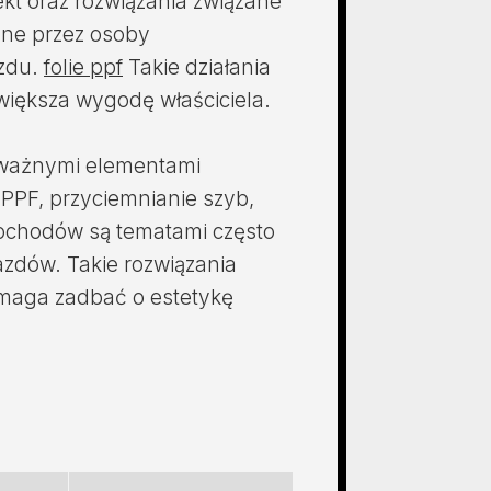
kt oraz rozwiązania związane
ane przez osoby
azdu.
folie ppf
Takie działania
większa wygodę właściciela.
 ważnymi elementami
 PPF, przyciemnianie szyb,
mochodów są tematami często
jazdów. Takie rozwiązania
omaga zadbać o estetykę