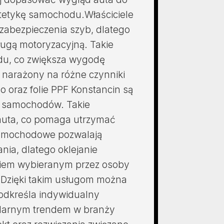
stetykę samochodu.Właściciele
zabezpieczenia szyb, dlatego
ługą motoryzacyjną. Takie
du, co zwiększa wygodę
 narażony na różne czynniki
o oraz folie PPF Konstancin są
ą samochodów. Takie
 auta, co pomaga utrzymać
samochodowe pozwalają
nia, dlatego oklejanie
niem wybieranym przez osoby
 Dzięki takim usługom można
odkreśla indywidualny
pularnym trendem w branży