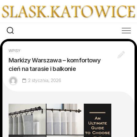
Skip
to
content
WPISY
Markizy Warszawa – komfortowy
cień na tarasie i balkonie
2 stycznia, 2026