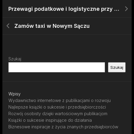
Przewagi podatkowe i logistyczne przy prowadzeniu działalności w UK
Zamów taxi w Nowym Sączu
Szukaj
Szukaj
Wpisy
Wydawnictwo internetowe z publikacjami o rozwoju
Najlepsze książki o sukcesie i przedsiębiorczości
Rozwój osobisty dzięki wartościowym publikacjom
Książki o sukcesie inspirujące do działania
Biznesowe inspiracje z życia znanych przedsiębiorców