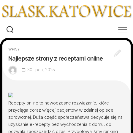
Skip
to
content
WPISY
Najlepsze strony z receptami online
30 lipca, 2025
Recepty online to nowoczesne rozwiązanie, które
przyciąga coraz więcej pacjentów w zdalnej opiece
zdrowotnej. Duża część społeczeństwa decyduje się na
uzyskanie e-recepty bez wychodzenia z domu, co
pozwala zaoszczędzić czas. Przygotowaliśmy ranking