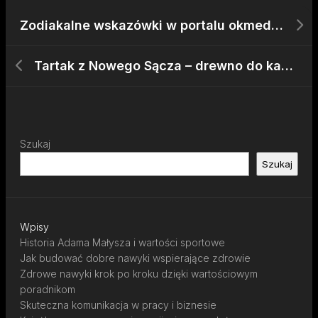
Zodiakalne wskazówki w portalu okmedia.pl
Tartak z Nowego Sącza – drewno do każdej inwestycji
Szukaj
Szukaj
Wpisy
Historia Adama Małysza i wartości sportowe
Jak budować dobre nawyki wspierające zdrowie
Zdrowe nawyki krok po kroku dzięki wartościowym
poradnikom
Skuteczna komunikacja w pracy i biznesie