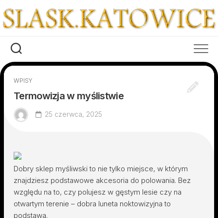
Skip
to
content
WPISY
Termowizja w myślistwie
25 czerwca, 2025
Dobry sklep myśliwski to nie tylko miejsce, w którym
znajdziesz podstawowe akcesoria do polowania. Bez
względu na to, czy polujesz w gęstym lesie czy na
otwartym terenie – dobra luneta noktowizyjna to
podstawa.