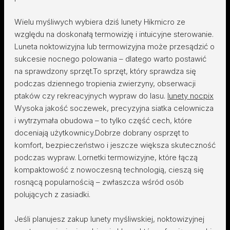
Wielu myśliwych wybiera dziś lunety Hikmicro ze
względu na doskonałą termowizję i intuicyjne sterowanie.
Luneta noktowizyjna lub termowizyjna może przesądzić o
sukcesie nocnego polowania – dlatego warto postawić
na sprawdzony sprzęt.To sprzęt, który sprawdza się
podczas dziennego tropienia zwierzyny, obserwacji
ptaków czy rekreacyjnych wypraw do lasu.
lunety nocpix
Wysoka jakość soczewek, precyzyjna siatka celownicza
i wytrzymała obudowa – to tylko część cech, które
doceniają użytkownicy.Dobrze dobrany osprzęt to
komfort, bezpieczeństwo i jeszcze większa skuteczność
podczas wypraw. Lornetki termowizyjne, które łączą
kompaktowość z nowoczesną technologią, cieszą się
rosnącą popularnością – zwłaszcza wśród osób
polujących z zasiadki.
Jeśli planujesz zakup lunety myśliwskiej, noktowizyjnej