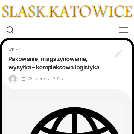
Skip
to
content
WPISY
Pakowanie, magazynowanie,
wysyłka – kompleksowa logistyka
25 czerwca, 2025