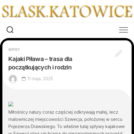
Skip
to
content
WPISY
Kajaki Piława – trasa dla
początkujących i rodzin
11 maja, 2025
Miłośnicy natury coraz częściej odkrywają małej, lecz
malowniczej miejscowości Szwecja, położonej w sercu
Pojezierza Drawskiego. To właśnie tutaj spływy kajakowe
w Szwecji stają się bramą do niezapomnianych przygód.