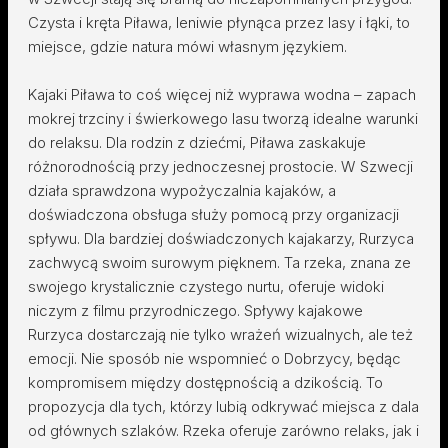
Czysta i kręta Piława, leniwie płynąca przez lasy i łąki, to
miejsce, gdzie natura mówi własnym językiem.
Kajaki Piława to coś więcej niż wyprawa wodna – zapach
mokrej trzciny i świerkowego lasu tworzą idealne warunki
do relaksu. Dla rodzin z dziećmi, Piława zaskakuje
różnorodnością przy jednoczesnej prostocie. W Szwecji
działa sprawdzona wypożyczalnia kajaków, a
doświadczona obsługa służy pomocą przy organizacji
spływu. Dla bardziej doświadczonych kajakarzy, Rurzyca
zachwycą swoim surowym pięknem. Ta rzeka, znana ze
swojego krystalicznie czystego nurtu, oferuje widoki
niczym z filmu przyrodniczego. Spływy kajakowe
Rurzyca dostarczają nie tylko wrażeń wizualnych, ale też
emocji. Nie sposób nie wspomnieć o Dobrzycy, będąc
kompromisem między dostępnością a dzikością. To
propozycja dla tych, którzy lubią odkrywać miejsca z dala
od głównych szlaków. Rzeka oferuje zarówno relaks, jak i