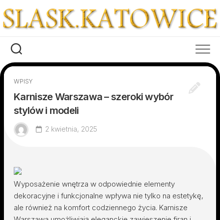
Skip
to
content
WPISY
Karnisze Warszawa – szeroki wybór
stylów i modeli
2 kwietnia, 2025
Wyposażenie wnętrza w odpowiednie elementy
dekoracyjne i funkcjonalne wpływa nie tylko na estetykę,
ale również na komfort codziennego życia. Karnisze
Warszawa umożliwiają eleganckie zawieszenie firan i