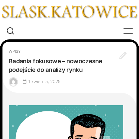
Skip
to
content
WPISY
Badania fokusowe – nowoczesne
podejście do analizy rynku
1 kwietnia, 2025