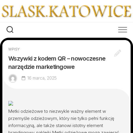
Skip
to
content
WPISY
Wszywki z kodem QR – nowoczesne
narzędzie marketingowe
16 marca, 2025
Metki odzieżowe to niezwykle ważny element w
przemyśle odzieżowym, który nie tylko pełni funkcję
informacyjną, ale także stanowi istotny element
brandingowy.
naklejki
Metki odzieżowe mogą zawierać