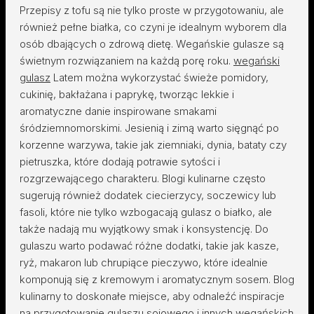
Przepisy z tofu są nie tylko proste w przygotowaniu, ale
również pełne białka, co czyni je idealnym wyborem dla
osób dbających o zdrową dietę. Wegańskie gulasze są
świetnym rozwiązaniem na każdą porę roku.
wegański
gulasz
Latem można wykorzystać świeże pomidory,
cukinię, bakłażana i paprykę, tworząc lekkie i
aromatyczne danie inspirowane smakami
śródziemnomorskimi. Jesienią i zimą warto sięgnąć po
korzenne warzywa, takie jak ziemniaki, dynia, bataty czy
pietruszka, które dodają potrawie sytości i
rozgrzewającego charakteru. Blogi kulinarne często
sugerują również dodatek ciecierzycy, soczewicy lub
fasoli, które nie tylko wzbogacają gulasz o białko, ale
także nadają mu wyjątkowy smak i konsystencję. Do
gulaszu warto podawać różne dodatki, takie jak kasze,
ryż, makaron lub chrupiące pieczywo, które idealnie
komponują się z kremowym i aromatycznym sosem. Blog
kulinarny to doskonałe miejsce, aby odnaleźć inspiracje
na przygotowanie gulaszu sojowego i innych wegańskich