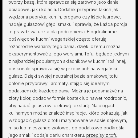
tworzy bazę, która sprawdza się zarówno jako danie
obiadowe, jak i kolacja. Dodatek przypraw, takich jak
wędzona papryka, kumin, oregano czy liście laurowe,
nadaje gulaszowi głębi smaku i sprawia, że każda porcja
to prawdziwa uczta dla podniebienia. Blogi kulinarne
poświęcone kuchni wegańskiej często oferują
różnorodne warianty tego dania, dzięki czemu można
eksperymentować z jego wersjami. Tofu, będące jednym
z najbardziej popularnych składników w kuchni roślinnej,
doskonale sprawdza się w przepisach na wegański
gulasz. Dzięki swojej neutralnej bazie smakowej tofu
chłonie przyprawy i aromaty, stając się idealnym
dodatkiem do każdego dania. Można je podsmażyć na
złoty kolor, dodać w formie kostek lub nawet rozdrobnić,
aby nadać gulaszowi ciekawą teksturę. Na blogach
kulinarnych można znaleźć inspiracje, które pokazują, jak
wzbogacić gulasz o tofu marynowane w sosie sojowym,
miso lub mieszance ziołowej, co dodatkowo podkreśla
jego smak i dodaje daniu charakteru.
przepisy z tofu