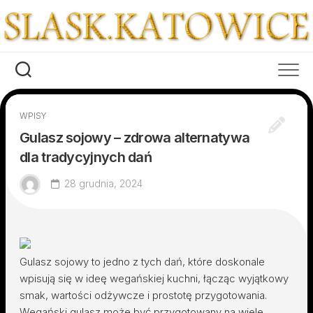
Skip
to
content
WPISY
Gulasz sojowy – zdrowa alternatywa
dla tradycyjnych dań
28 grudnia, 2024
Gulasz sojowy to jedno z tych dań, które doskonale
wpisują się w ideę wegańskiej kuchni, łącząc wyjątkowy
smak, wartości odżywcze i prostotę przygotowania.
Wegański gulasz może być przygotowany na wiele