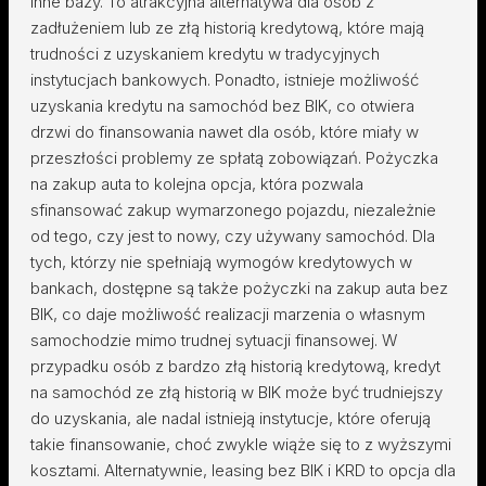
inne bazy. To atrakcyjna alternatywa dla osób z
zadłużeniem lub ze złą historią kredytową, które mają
trudności z uzyskaniem kredytu w tradycyjnych
instytucjach bankowych. Ponadto, istnieje możliwość
uzyskania kredytu na samochód bez BIK, co otwiera
drzwi do finansowania nawet dla osób, które miały w
przeszłości problemy ze spłatą zobowiązań. Pożyczka
na zakup auta to kolejna opcja, która pozwala
sfinansować zakup wymarzonego pojazdu, niezależnie
od tego, czy jest to nowy, czy używany samochód. Dla
tych, którzy nie spełniają wymogów kredytowych w
bankach, dostępne są także pożyczki na zakup auta bez
BIK, co daje możliwość realizacji marzenia o własnym
samochodzie mimo trudnej sytuacji finansowej. W
przypadku osób z bardzo złą historią kredytową, kredyt
na samochód ze złą historią w BIK może być trudniejszy
do uzyskania, ale nadal istnieją instytucje, które oferują
takie finansowanie, choć zwykle wiąże się to z wyższymi
kosztami. Alternatywnie, leasing bez BIK i KRD to opcja dla