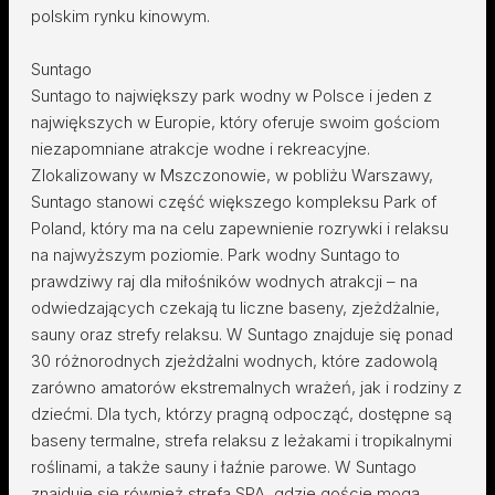
polskim rynku kinowym.
Suntago
Suntago to największy park wodny w Polsce i jeden z
największych w Europie, który oferuje swoim gościom
niezapomniane atrakcje wodne i rekreacyjne.
Zlokalizowany w Mszczonowie, w pobliżu Warszawy,
Suntago stanowi część większego kompleksu Park of
Poland, który ma na celu zapewnienie rozrywki i relaksu
na najwyższym poziomie. Park wodny Suntago to
prawdziwy raj dla miłośników wodnych atrakcji – na
odwiedzających czekają tu liczne baseny, zjeżdżalnie,
sauny oraz strefy relaksu. W Suntago znajduje się ponad
30 różnorodnych zjeżdżalni wodnych, które zadowolą
zarówno amatorów ekstremalnych wrażeń, jak i rodziny z
dziećmi. Dla tych, którzy pragną odpocząć, dostępne są
baseny termalne, strefa relaksu z leżakami i tropikalnymi
roślinami, a także sauny i łaźnie parowe. W Suntago
znajduje się również strefa SPA, gdzie goście mogą