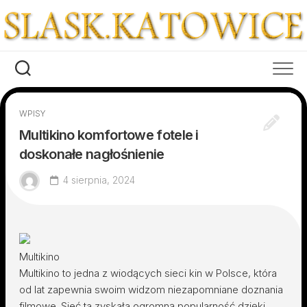
Skip
to
content
WPISY
Multikino komfortowe fotele i
doskonałe nagłośnienie
4 sierpnia, 2024
Multikino
Multikino to jedna z wiodących sieci kin w Polsce, która
od lat zapewnia swoim widzom niezapomniane doznania
filmowe. Sieć ta zyskała ogromną popularność dzięki