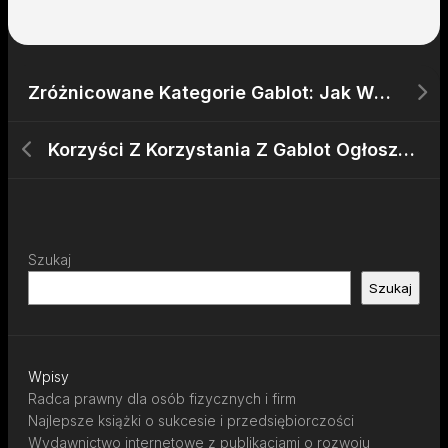
Zróżnicowane Kategorie Gablot: Jak Wybierać Między Wewnętrznymi a Zewnętrznymi?
Korzyści Z Korzystania Z Gablot Ogłoszeniowych W Przestrzeni Publicznej
Szukaj
Szukaj
Wpisy
Radca prawny dla osób fizycznych i firm
Najlepsze książki o sukcesie i przedsiębiorczości
Wydawnictwo internetowe z publikacjami o rozwoju