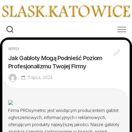
Skip
to
content
WPISY
Jak Gabloty Mogą Podnieść Poziom
Profesjonalizmu Twojej Firmy
11 lipca, 2024
Firma PROsymetric jest wiodącym producentem gablot
ogłoszeniowych, informacyjnych i reklamowych,
oferującym produkty najwyższej jakości. Nasze gabloty
znajdują szerokie zastosowanie w biurach, przed