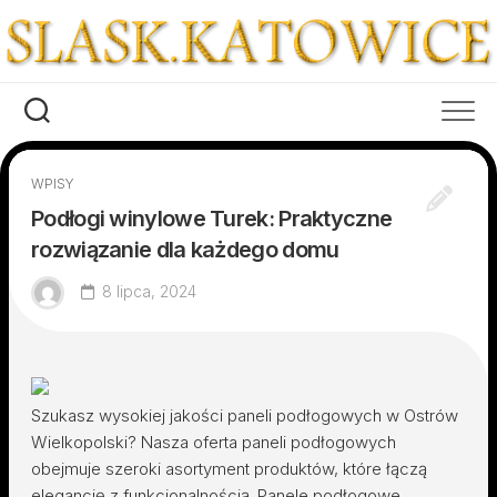
Skip
to
content
WPISY
Podłogi winylowe Turek: Praktyczne
rozwiązanie dla każdego domu
8 lipca, 2024
Szukasz wysokiej jakości paneli podłogowych w Ostrów
Wielkopolski? Nasza oferta paneli podłogowych
obejmuje szeroki asortyment produktów, które łączą
elegancję z funkcjonalnością. Panele podłogowe