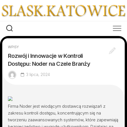
Skip
to
content
WPISY
Rozwój i Innowacje w Kontroli
Dostępu: Noder na Czele Branży
3 lipca, 2024
Firma Noder jest wiodącym dostawcą rozwiązań z
zakresu kontroli dostępu, koncentrującym się na
tworzeniu zaawansowanych systemów, które zapewniają
bezpieczeństwo i wygodę użytkownikom. Działając na