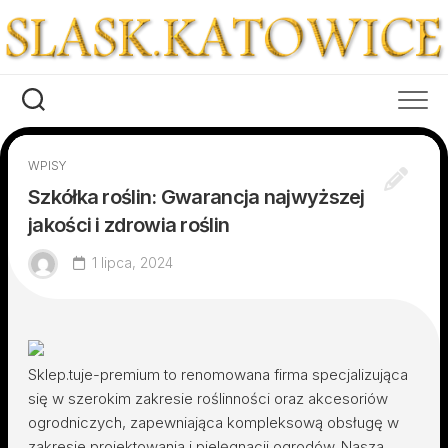
Skip
to
content
WPISY
Szkółka roślin: Gwarancja najwyższej
jakości i zdrowia roślin
1 lipca, 2024
Sklep.tuje-premium to renomowana firma specjalizująca
się w szerokim zakresie roślinności oraz akcesoriów
ogrodniczych, zapewniająca kompleksową obsługę w
zakresie projektowania i pielęgnacji ogrodów. Nasza