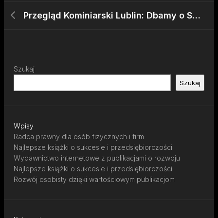
Przegląd Kominiarski Lublin: Dbamy o Sprawność Instalacji
Szukaj
Szukaj
Wpisy
Radca prawny dla osób fizycznych i firm
Najlepsze książki o sukcesie i przedsiębiorczości
Wydawnictwo internetowe z publikacjami o rozwoju
Najlepsze książki o sukcesie i przedsiębiorczości
Rozwój osobisty dzięki wartościowym publikacjom