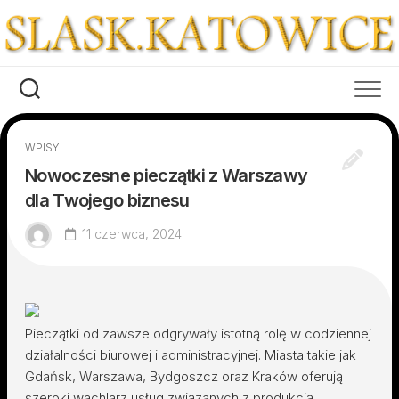
Skip
to
content
WPISY
Nowoczesne pieczątki z Warszawy
dla Twojego biznesu
11 czerwca, 2024
Pieczątki od zawsze odgrywały istotną rolę w codziennej
działalności biurowej i administracyjnej. Miasta takie jak
Gdańsk, Warszawa, Bydgoszcz oraz Kraków oferują
szeroki wachlarz usług związanych z produkcją