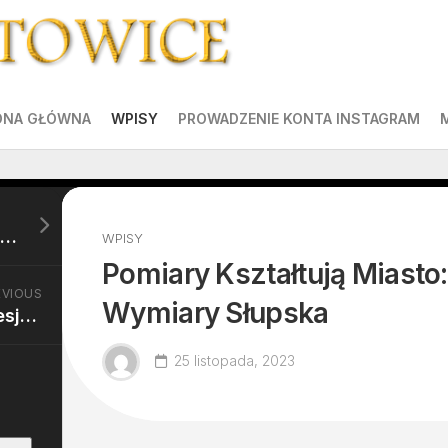
ONA GŁÓWNA
WPISY
PROWADZENIE KONTA INSTAGRAM
Kamień Ozdobny i Dekoracyjny: Kreowanie Wyjątkowej Przestrzeni Ogrodu
WPISY
Pomiary Kształtują Miasto
EVIOUS
Wymiary Słupska
Miasto w Rękach Profesjonalistów: Obsługa Geodezyjna Słupsk
25 listopada, 2023