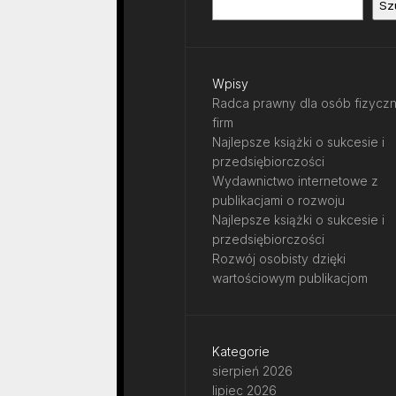
Sz
Wpisy
Radca prawny dla osób fizyczn
firm
Najlepsze książki o sukcesie i
przedsiębiorczości
Wydawnictwo internetowe z
publikacjami o rozwoju
Najlepsze książki o sukcesie i
przedsiębiorczości
Rozwój osobisty dzięki
wartościowym publikacjom
Kategorie
sierpień 2026
lipiec 2026