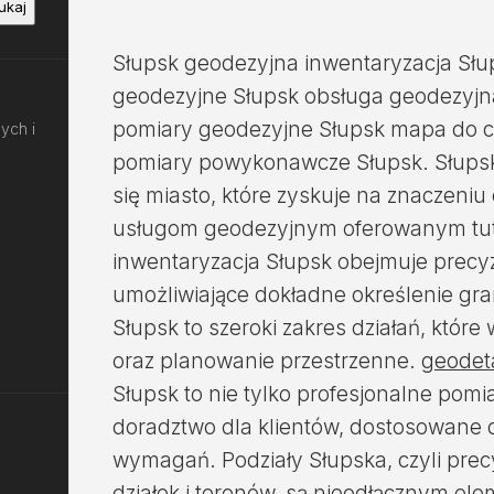
ukaj
Słupsk geodezyjna inwentaryzacja Słup
geodezyjne Słupsk obsługa geodezyjna
pomiary geodezyjne Słupsk mapa do c
ych i
pomiary powykonawcze Słupsk. Słupsk 
się miasto, które zyskuje na znaczeni
usługom geodezyjnym oferowanym tut
inwentaryzacja Słupsk obejmuje precy
umożliwiające dokładne określenie gra
Słupsk to szeroki zakres działań, które 
oraz planowanie przestrzenne.
geodet
Słupsk to nie tylko profesjonalne pom
doradztwo dla klientów, dostosowane 
wymagań. Podziały Słupska, czyli prec
działek i terenów, są nieodłącznym e