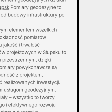
upsk
Pomiary geodezyjne to
 od budowy infrastruktury po
owym elementem wszelkich
Dokładność pomiarów
jakość i trwałość
ów projektowych w Słupsku to
 przestrzennym, dzięki
omiary powykonawcze są
odność z projektem,
 realizowanych inwestycji.
lnym usługom geodezyjnym.
iały – wszystko to tworzy
o i efektywnego rozwoju