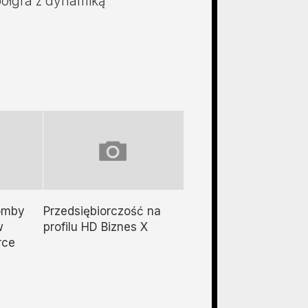
półgra z dynamiką
omby
Przedsiębiorczość na
w
profilu HD Biznes X
rce