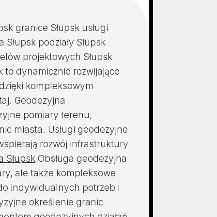
sk granice Słupsk usługi
 Słupsk podziały Słupsk
elów projektowych Słupsk
to dynamicznie rozwijające
u dzięki kompleksowym
aj. Geodezyjna
zyjne pomiary terenu,
nic miasta. Usługi geodezyjne
wspierają rozwój infrastruktury
a Słupsk
Obsługa geodezyjna
iary, ale także kompleksowe
do indywidualnych potrzeb i
yzyjne określenie granic
lementem geodezyjnych działań