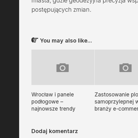
miasta, gdzie geodezyjna precyzja ws
postępujących zmian.
You may also like...
Wrocław i panele
Zastosowanie pl
podłogowe –
samoprzylepnej 
najnowsze trendy
branży e-comme
Dodaj komentarz