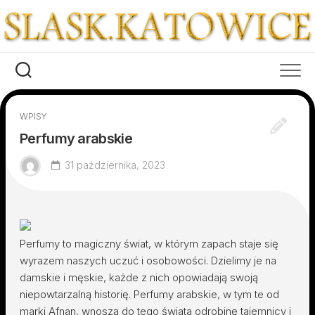
Skip
to
content
WPISY
Perfumy arabskie
31 października, 2023
Perfumy to magiczny świat, w którym zapach staje się
wyrazem naszych uczuć i osobowości. Dzielimy je na
damskie i męskie, każde z nich opowiadają swoją
niepowtarzalną historię. Perfumy arabskie, w tym te od
marki Afnan, wnoszą do tego świata odrobinę tajemnicy i