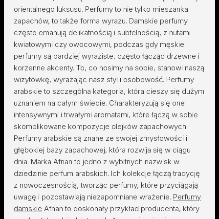
orientalnego luksusu. Perfumy to nie tylko mieszanka
zapachów, to także forma wyrazu. Damskie perfumy
często emanują delikatnością i subtelnością, z nutami
kwiatowymi czy owocowymi, podczas gdy męskie
perfumy są bardziej wyraziste, często łącząc drzewne i
korzenne akcenty. To, co nosimy na sobie, stanowi naszą
wizytówkę, wyrażając nasz styl i osobowość. Perfumy
arabskie to szczególna kategoria, która cieszy się dużym
uznaniem na całym świecie. Charakteryzują się one
intensywnymi i trwałymi aromatami, które łączą w sobie
skomplikowane kompozycje olejków zapachowych.
Perfumy arabskie są znane ze swojej zmysłowości i
głębokiej bazy zapachowej, która rozwija się w ciągu
dnia. Marka Afnan to jedno z wybitnych nazwisk w
dziedzinie perfum arabskich. Ich kolekcje łączą tradycję
z nowoczesnością, tworząc perfumy, które przyciągają
uwagę i pozostawiają niezapomniane wrażenie.
Perfumy
damskie
Afnan to doskonały przykład producenta, który