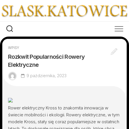
Skip
to
content
WPISY
Rozkwit Popularności Rowery
Elektryczne
9 października, 2023
Rower elektryczny Kross to znakomita innowacja w
świecie mobilności i ekologii. Rowery elektryczne, w tym
modele Kross, stały się coraz popularniejsze w ostatnich
latach. To doskonałe rozwiązanie dla osób, które chcą