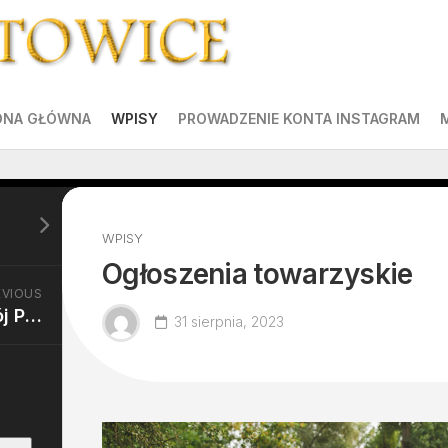
ONA GŁÓWNA
WPISY
PROWADZENIE KONTA INSTAGRAM
WPISY
Ogłoszenia towarzyskie
EVIOUS
Stomatolog Jasło: Twój Partner w Dbanie o Zdrową Jamę Ustną
31 sierpnia, 2023