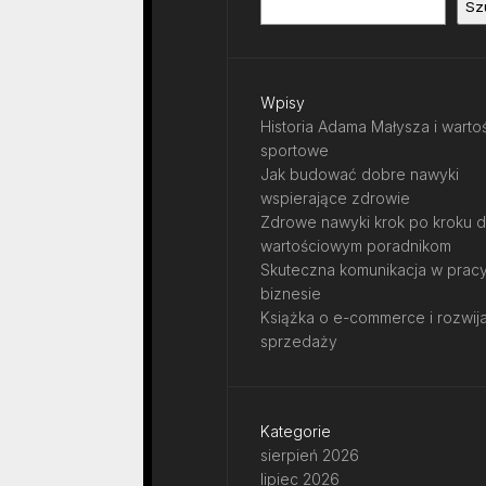
Sz
Wpisy
Historia Adama Małysza i warto
sportowe
Jak budować dobre nawyki
wspierające zdrowie
Zdrowe nawyki krok po kroku d
wartościowym poradnikom
Skuteczna komunikacja w pracy
biznesie
Książka o e-commerce i rozwij
sprzedaży
Kategorie
sierpień 2026
lipiec 2026