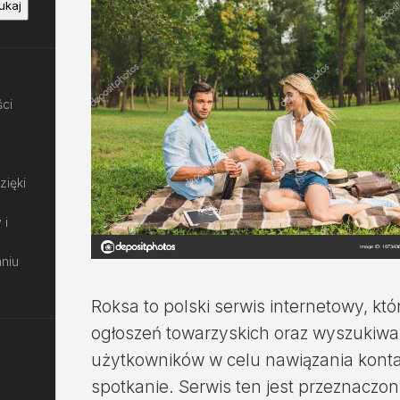
ukaj
ści
zięki
 i
aniu
Roksa to polski serwis internetowy, kt
ogłoszeń towarzyskich oraz wyszukiwan
użytkowników w celu nawiązania konta
spotkanie. Serwis ten jest przeznaczon