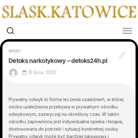
Skip
to
content
WPISY
Detoks narkotykowy – detoks24h.pl
15 lipca, 2023
Prywatny odwyk to forma leczenia uzależnień, w której
osoba uzależniona przebywa w prywatnym ośrodku
odwykowym, zazwyczaj na określony czas. W takim
ośrodku zapewniona jest indywidualna opieka i terapia,
dostosowana do potrzeb i sytuacji konkretnej osoby.
Prywatny odwyk może być bardziej luksusowy i