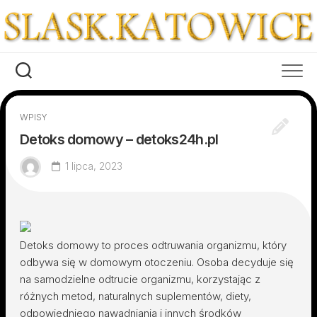
Skip
to
content
WPISY
Detoks domowy – detoks24h.pl
1 lipca, 2023
Detoks domowy to proces odtruwania organizmu, który
odbywa się w domowym otoczeniu. Osoba decyduje się
na samodzielne odtrucie organizmu, korzystając z
różnych metod, naturalnych suplementów, diety,
odpowiedniego nawadniania i innych środków