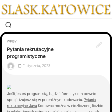
Skip
to
content
WPISY
Pytania rekrutacyjne
programistyczne
11 stycznia, 2023
Jeśli jesteś programistą, bądź informatykiem pewnie
specjalizujesz się w przeróżnym kodowaniu.
Pytania
rekrutacyjne Java
Kodować można w niezliczonej liczbie
języków, jednak najpopularniejszymi z nich są takie jak