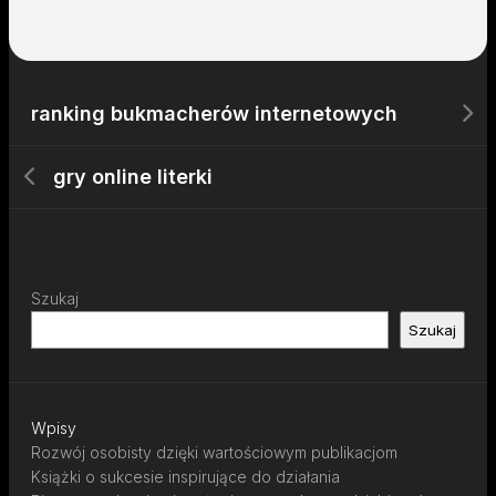
ranking bukmacherów internetowych
gry online literki
Szukaj
Szukaj
Wpisy
Rozwój osobisty dzięki wartościowym publikacjom
Książki o sukcesie inspirujące do działania