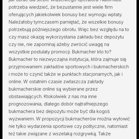
potrzeba wiedzieć, że bezustannie jest wiele firm
oferujących jakiekolwiek bonusy bez wymogu wpłaty.
Należałoby tymczasem pamiętać, że wszelkie bonusy
potrzebują późniejszego obrotu. Więc bez względu na to
czy masz okazję wykorzystania zakładu bez depozytu
czy nie, nie zapominaj ażeby zwrócić uwagę na
wszystkie postulaty promocji. Bukmacher kto to?
Bukmacher to niezwyczajna instytucja, która zajmuje się
przyjmowaniem zakładów sportowych i bukmacherskich
i może to czynić także w punktach stacjonarnych, jak i
online. W ostatnim czasie zwłaszcza zakłady
bukmacherskie online są wybierane przez
obstawiających. Ktokolwiek z nas ma inne
prognozowania, dlatego dobór najtrafniejszego
bukmachera bez depozytu może być dla kogoś
wyzwaniem. W propozycji bukmacherów można wyłowić
nie tylko wydarzenia sportowe czy polityczne, natomiast
też takie związane z wszelaką rozgrywką. Także