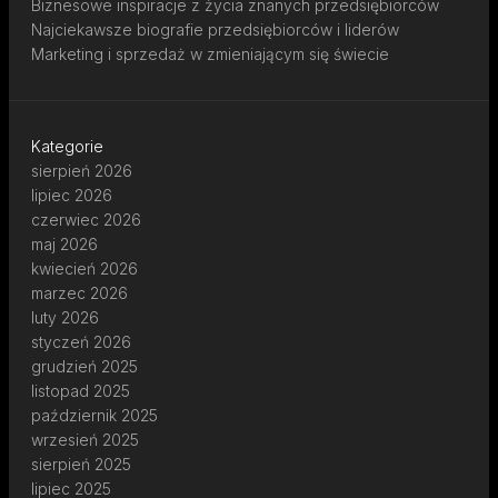
Biznesowe inspiracje z życia znanych przedsiębiorców
Najciekawsze biografie przedsiębiorców i liderów
Marketing i sprzedaż w zmieniającym się świecie
Kategorie
sierpień 2026
lipiec 2026
czerwiec 2026
maj 2026
kwiecień 2026
marzec 2026
luty 2026
styczeń 2026
grudzień 2025
listopad 2025
październik 2025
wrzesień 2025
sierpień 2025
lipiec 2025