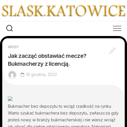
Skip
to
content
WPISY
Jak zacząć obstawiać mecze?
Bukmacherzy z licencją.
10 grudnia, 2022
Bukmacher bez depozytu to wciąż rzadkość na rynku
Warto szukać bukmachera bez depozytu, zwłaszcza gdy
jesteś nowy w branży bukmacherskiej i nie wiesz wciąż
jak obrać dla siebie właściwego operatora. Natomiast