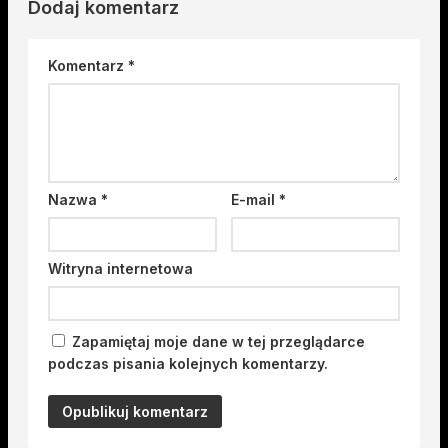
Dodaj komentarz
Komentarz
*
Nazwa
*
E-mail
*
Witryna internetowa
Zapamiętaj moje dane w tej przeglądarce
podczas pisania kolejnych komentarzy.