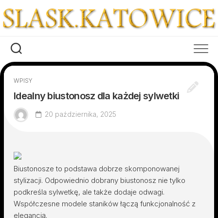
Skip
to
content
WPISY
Idealny biustonosz dla każdej sylwetki
20 października, 2025
Biustonosze to podstawa dobrze skomponowanej
stylizacji. Odpowiednio dobrany biustonosz nie tylko
podkreśla sylwetkę, ale także dodaje odwagi.
Współczesne modele staników łączą funkcjonalność z
elegancją.