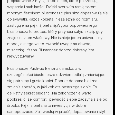
projektowane z myślą o kobietach, które potrzebują
wsparcia i stabilności. Dzięki szerokim ramiączkom i
mocnym fiszbinom biustonosze plus size dopasowują się
do sylwetki. Każda kobieta, niezależnie od rozmiaru,
zasługuje na piękną bieliznę.Wybór odpowiedniego
biustonosza to proces, który przynosi satysfakcję, gdy
znajdziesz ten właściwy. Nie istnieje jeden uniwersalny
model, dlatego warto zwrócić uwagę na obwód,
miseczkę i fason. Biustonosz dobrze dobrany jest
niewyczuwalny.
Biustonosze Push-up
Bielizna damska, a w
szczególności biustonosze odzwierciedlają zmieniające
się potrzeby i gusta kobiet. Dobrze dobrana bielizna
zmienia sposób, w jaki kobieta postrzega siebie. To
delikatny sekret elegancji.Na zakończenie warto
podkreślić, że komfort i pewność siebie zaczynają się od
środka. Piękna bielizna to inwestycja w dobre
samopoczucie. Zainwestuj w jakość, dopasowanie i styl –