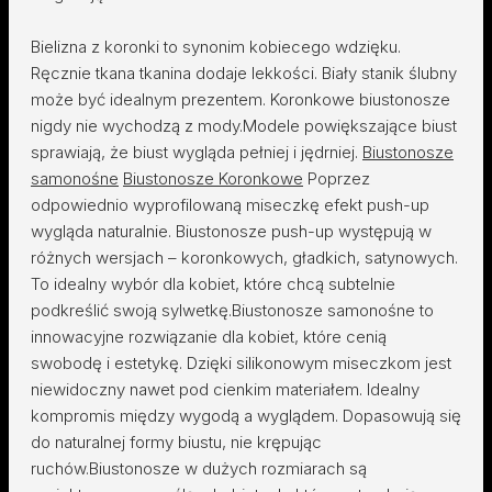
Bielizna z koronki to synonim kobiecego wdzięku.
Ręcznie tkana tkanina dodaje lekkości. Biały stanik ślubny
może być idealnym prezentem. Koronkowe biustonosze
nigdy nie wychodzą z mody.Modele powiększające biust
sprawiają, że biust wygląda pełniej i jędrniej.
Biustonosze
samonośne
Biustonosze Koronkowe
Poprzez
odpowiednio wyprofilowaną miseczkę efekt push-up
wygląda naturalnie. Biustonosze push-up występują w
różnych wersjach – koronkowych, gładkich, satynowych.
To idealny wybór dla kobiet, które chcą subtelnie
podkreślić swoją sylwetkę.Biustonosze samonośne to
innowacyjne rozwiązanie dla kobiet, które cenią
swobodę i estetykę. Dzięki silikonowym miseczkom jest
niewidoczny nawet pod cienkim materiałem. Idealny
kompromis między wygodą a wyglądem. Dopasowują się
do naturalnej formy biustu, nie krępując
ruchów.Biustonosze w dużych rozmiarach są