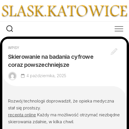
Skip
to
content
WPISY
Skierowanie na badania cyfrowe
coraz powszechniejsze
4 października, 2025
Rozwój technologii doprowadził, że opieka medyczna
stał się prostszy.
recepta online
Każdy ma możliwość otrzymać niezbędne
skierowania zdalnie, w kilka chwil.