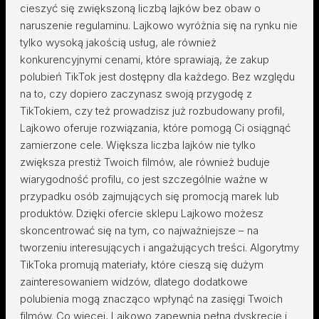
cieszyć się zwiększoną liczbą lajków bez obaw o
naruszenie regulaminu. Lajkowo wyróżnia się na rynku nie
tylko wysoką jakością usług, ale również
konkurencyjnymi cenami, które sprawiają, że zakup
polubień TikTok jest dostępny dla każdego. Bez względu
na to, czy dopiero zaczynasz swoją przygodę z
TikTokiem, czy też prowadzisz już rozbudowany profil,
Lajkowo oferuje rozwiązania, które pomogą Ci osiągnąć
zamierzone cele. Większa liczba lajków nie tylko
zwiększa prestiż Twoich filmów, ale również buduje
wiarygodność profilu, co jest szczególnie ważne w
przypadku osób zajmujących się promocją marek lub
produktów. Dzięki ofercie sklepu Lajkowo możesz
skoncentrować się na tym, co najważniejsze – na
tworzeniu interesujących i angażujących treści. Algorytmy
TikToka promują materiały, które cieszą się dużym
zainteresowaniem widzów, dlatego dodatkowe
polubienia mogą znacząco wpłynąć na zasięgi Twoich
filmów. Co więcej, Lajkowo zapewnia pełną dyskrecję i