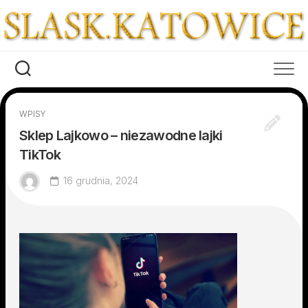
Skip
to
content
WPISY
Sklep Lajkowo – niezawodne lajki
TikTok
16 grudnia, 2024