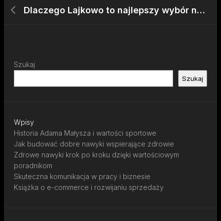
Dlaczego Lajkowo to najlepszy wybór na TikToku?
Szukaj
Szukaj
Wpisy
Historia Adama Małysza i wartości sportowe
Jak budować dobre nawyki wspierające zdrowie
Zdrowe nawyki krok po kroku dzięki wartościowym
poradnikom
Skuteczna komunikacja w pracy i biznesie
Książka o e-commerce i rozwijaniu sprzedaży