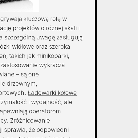
rywają kluczową rolę w
ację projektów o różnej skali i
a szczególną uwagę zasługują
ózki widłowe oraz szeroka
, takich jak minikoparki,
 zastosowanie wykracza
lane – są one
śle drzewnym,
ortowych.
Ładowarki kołowe
rzymałość i wydajność, ale
 zapewniają operatorom
acy. Zróżnicowanie
ji sprawia, że odpowiedni