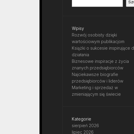
Sz
Wpisy
Rozwój osobisty dzięki
wartościowym publikacjom
Książki o sukcesie inspirujące 
działania
Biznesowe inspiracje z życia
znanych przedsiębiorców
Najciekawsze biografie
przedsiębiorców i liderów
Marketing i sprzedaż w
zmieniającym się świecie
Kategorie
sierpień 2026
lipiec 2026