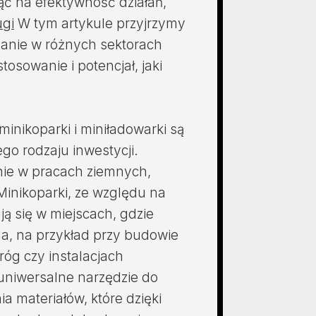
 na efektywność działań,
ugi
W tym artykule przyjrzymy
nanie w różnych sektorach
tosowanie i potencjał, jaki
inikoparki i miniładowarki są
ego rodzaju inwestycji.
nie w pracach ziemnych,
Minikoparki, ze względu na
ą się w miejscach, gdzie
a, na przykład przy budowie
óg czy instalacjach
 uniwersalne narzędzie do
a materiałów, które dzięki