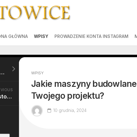
ONA GŁÓWNA
WPISY
PROWADZENIE KONTA INSTAGRAM
rki teleskopowe czy przegubowe – która lepsza?
WPISY
Jakie maszyny budowlane
EVIOUS
Twojego projektu?
Koparki na usługi – zastosowanie w małych i dużych projektach.
10 grudnia, 2024