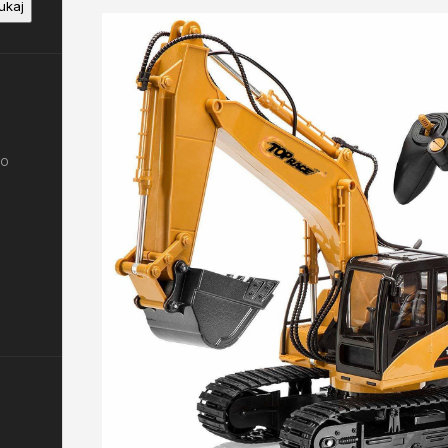
ukaj
do