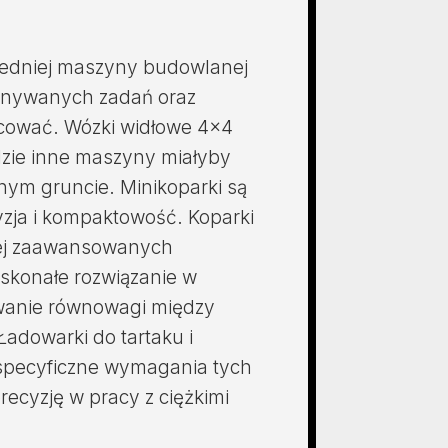
dniej maszyny budowlanej
konywanych zadań oraz
acować. Wózki widłowe 4×4
dzie inne maszyny miałyby
nym gruncie. Minikoparki są
cyzja i kompaktowość. Koparki
ziej zaawansowanych
oskonałe rozwiązanie w
owanie równowagi między
Ładowarki do tartaku i
 specyficzne wymagania tych
precyzję w pracy z ciężkimi