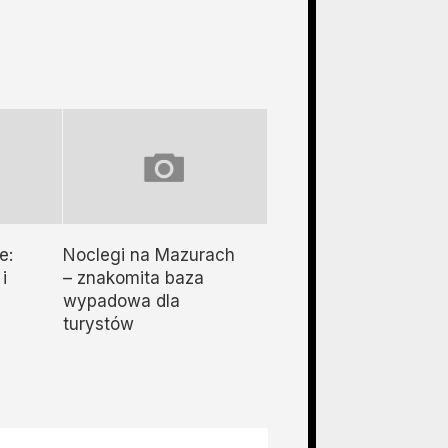
e:
Noclegi na Mazurach
i
– znakomita baza
wypadowa dla
turystów