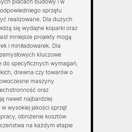
snych placach budowy i w
 odpowiedniego sprzętu
 być realizowane. Dla dużych
wdzą się wydajne koparki oraz
ast mniejsze projekty mogą
ek i miniładowarek. Dla
przemysłowych kluczowe
e do specyficznych wymagań,
pkich, drewna czy towarów o
, nowoczesne maszyny
echstronność oraz
ję nawet najbardziej
w wysokiej jakości sprzęt
 pracy, obniżenie kosztów
eczeństwa na każdym etapie