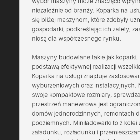
wybór maszyny może znacząco wpłynąć
niezależnie od branży.
Koparka na usł
się bliżej maszynom, które zdobyły uz
gospodarki, podkreślając ich zalety, zas
niosą dla współczesnego rynku.
Maszyny budowlane takie jak koparki, m
podstawą efektywnej realizacji wszelki
Koparka na usługi znajduje zastosowa
wyburzeniowych oraz instalacyjnych. 
swoje kompaktowe rozmiary, sprawdzaj
przestrzeń manewrowa jest ograniczon
domów jednorodzinnych, remontach dr
podziemnych. Miniładowarki to z kolei
załadunku, rozładunku i przemieszczani