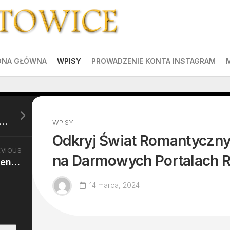
ONA GŁÓWNA
WPISY
PROWADZENIE KONTA INSTAGRAM
 poduszka ciążowa to prezent idealny dla każdej kobiety w ciąży
WPISY
Odkryj Świat Romantyczny
EVIOUS
na Darmowych Portalach 
Szybka reakcja: znaczenie efektywnego montażu alarmów
14 marca, 2024