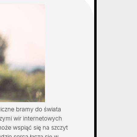
giczne bramy do świata
zymi wir internetowych
może wspiąć się na szczyt
dzie serca łączą się w