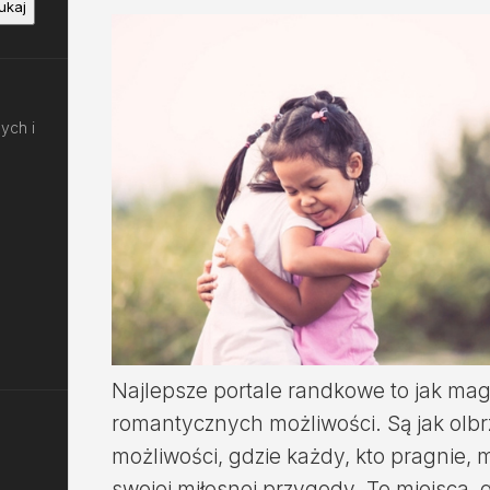
ukaj
ych i
Najlepsze portale randkowe to jak ma
romantycznych możliwości. Są jak olbr
możliwości, gdzie każdy, kto pragnie, 
swojej miłosnej przygody. To miejsca, g