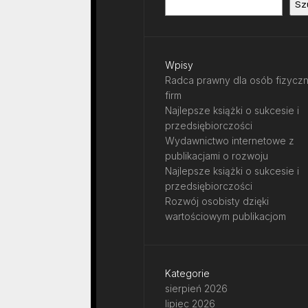
Sz
Wpisy
Radca prawny dla osób fizyczn
firm
Najlepsze książki o sukcesie i
przedsiębiorczości
Wydawnictwo internetowe z
publikacjami o rozwoju
Najlepsze książki o sukcesie i
przedsiębiorczości
Rozwój osobisty dzięki
wartościowym publikacjom
Kategorie
sierpień 2026
lipiec 2026