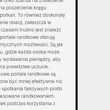
e tylko szansa na znalezienie
 na poszerzenie kręgu
spotkań. To również doskonały
ie relacji, zwłaszcza w
 czasami trudno jest znaleźć
portale randkowe oferują
ntycznych możliwości. Są jak
du, gdzie każda osoba może
by wydawania pieniędzy, aby
 na prawdziwe uczucie.
mowe portale randkowe są
 one być mniej efektywne niż
o spotkania fałszywych profili
teresowane randkowaniem.
dek podczas korzystania z