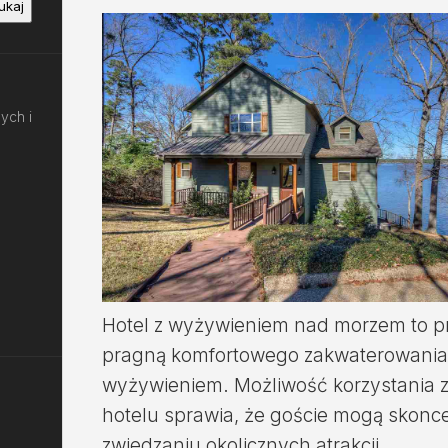
ukaj
ych i
Hotel z wyżywieniem nad morzem to pro
pragną komfortowego zakwaterowania 
wyżywieniem. Możliwość korzystania 
hotelu sprawia, że goście mogą skonc
zwiedzaniu okolicznych atrakcji.