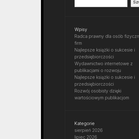
Sz
Wpisy
Radca prawny dla osób fizyczn
firm
Najlepsze książki o sukcesie i
przedsiębiorczości
Wydawnictwo internetowe z
publikacjami o rozwoju
Najlepsze książki o sukcesie i
przedsiębiorczości
Rozwój osobisty dzięki
wartościowym publikacjom
Kategorie
sierpień 2026
lipiec 2026