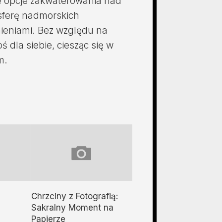
te opcje zakwaterowania nad
sferę nadmorskich
ieniami. Bez względu na
ś dla siebie, ciesząc się w
m.
Chrzciny z Fotografią:
Sakralny Moment na
Papierze