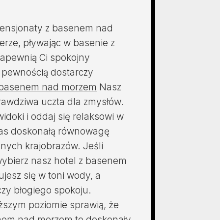
pensjonaty z basenem nad
erze, pływając w basenie z
zapewnią Ci spokojny
 pewnością dostarczy
z basenem nad morzem
Nasz
rawdziwa uczta dla zmysłów.
idoki i oddaj się relaksowi w
nas doskonałą równowagę
ych krajobrazów. Jeśli
wybierz nasz hotel z basenem
jesz się w toni wody, a
czy błogiego spokoju.
ższym poziomie sprawią, że
enem nad morzem to doskonały