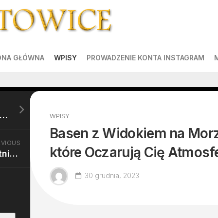
ONA GŁÓWNA
WPISY
PROWADZENIE KONTA INSTAGRAM
iracje Zapachowe: Perfumy, Zamienniki, Francuskie Kompozycje i Więcej
WPISY
Basen z Widokiem na Morz
EVIOUS
które Oczarują Cię Atmosf
Chorzów: Hotele Robotnicze Zapewniające Wygodę i Praktyczność
30 grudnia, 2023