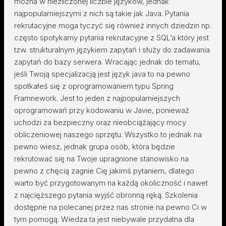
można w niezliczonej liczbie języków, jednak
najpopularniejszymi z nich są takie jak Java. Pytania
rekrutacyjne moga tyczyć się również innych dziedzin np.
często spotykamy pytania rekrutacyjne z SQL’a który jest
tzw. strukturalnym językiem zapytań i służy do zadawania
zapytań do bazy serwera. Wracając jednak do tematu,
jeśli Twoją specjalizacją jest język java to na pewno
spotkałeś się z oprogramowaniem typu Spring
Framnework. Jest to jeden z najpopularniejszych
oprogramowań przy kodowaniu w Javie, ponieważ
uchodzi za bezpieczny oraz nieobciążający mocy
obliczeniowej naszego sprzętu. Wszystko to jednak na
pewno wiesz, jednak grupa osób, która będzie
rekrutować się na Twoje upragnione stanowisko na
pewno z chęcią zagnie Cię jakimś pytaniem, dlatego
warto być przygotowanym na każdą okoliczność i nawet
z najcięższego pytania wyjść obronną ręką. Szkolenia
dostępne na polecanej przez nas stronie na pewno Ci w
tym pomogą. Wiedza ta jest niebywale przydatna dla