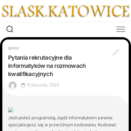
Skip
to
content
WPISY
Pytania rekrutacyjne dla
informatyków na rozmowach
kwalifikacyjnych
11 stycznia, 2023
Jeśli jesteś programistą, bądź informatykiem pewnie
specjalizujesz się w przeróżnym kodowaniu. Kodować